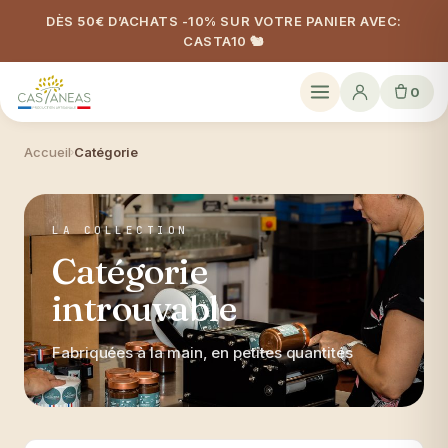
DÈS 50€ D’ACHATS -10% SUR VOTRE PANIER AVEC:
CASTA10 🐿️
0
Accueil
Catégorie
›
LA COLLECTION
Catégorie
introuvable
Fabriquées à la main, en petites quantités